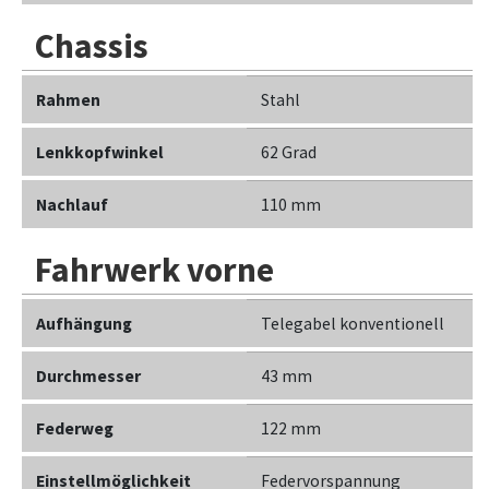
Chassis
Rahmen
Stahl
Lenkkopfwinkel
62 Grad
Nachlauf
110 mm
Fahrwerk vorne
Aufhängung
Telegabel konventionell
Durchmesser
43 mm
Federweg
122 mm
Einstellmöglichkeit
Federvorspannung