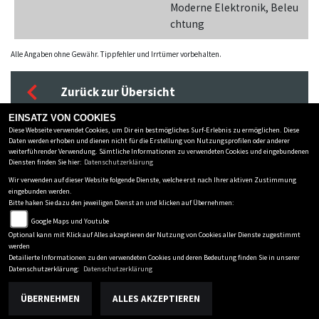
Moderne Elektronik, Beleu
chtung
Alle Angaben ohne Gewähr. Tippfehler und Irrtümer vorbehalten.
Zurück zur Übersicht
EINSATZ VON COOKIES
Diese Webseite verwendet Cookies, um Dir ein bestmögliches Surf-Erlebnis zu ermöglichen. Diese
ZWEIRAD SCHMITZ GMBH
Daten werden erhoben und dienen nicht für die Erstellung von Nutzungsprofilen oder anderer
weiterführender Verwendung. Sämtliche Informationen zu verwendeten Cookies und eingebundenen
Hauptstraße 162
-
53518 Adenau
-
0049 2691 / 9204-0
Diensten finden Sie hier:
Datenschutzerklärung
Wir verwenden auf dieser Website folgende Dienste, welche erst nach Ihrer aktiven Zustimmung
Datenschutzbestimmungen
eingebunden werden.
Bitte haken Sie dazu den jeweiligen Dienst an und klicken auf Übernehmen:
Impressum
Google Maps und Youtube
AGB
Optional kann mit Klick auf Alles akzeptieren der Nutzung von Cookies aller Dienste zugestimmt
Disclaimer
werden
Detailierte Informationen zu den verwendeten Cookies und deren Bedeutung finden Sie in unserer
powered by 1000PS
Datenschutzerklärung:
Datenschutzerklärung
ÜBERNEHMEN
ALLES AKZEPTIEREN