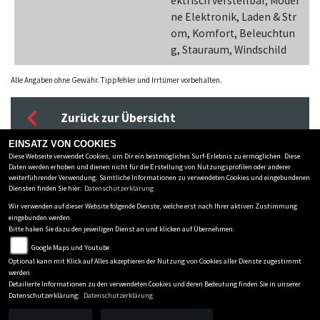
ektrisch verstellbar, Moder
ne Elektronik, Laden & Str
om, Komfort, Beleuchtun
g, Stauraum, Windschild
Alle Angaben ohne Gewähr. Tippfehler und Irrtümer vorbehalten.
Zurück zur Übersicht
EINSATZ VON COOKIES
Diese Webseite verwendet Cookies, um Dir ein bestmögliches Surf-Erlebnis zu ermöglichen. Diese
ZWEIRAD SCHMITZ GMBH
Daten werden erhoben und dienen nicht für die Erstellung von Nutzungsprofilen oder anderer
weiterführender Verwendung. Sämtliche Informationen zu verwendeten Cookies und eingebundenen
Hauptstraße 162
-
53518 Adenau
-
0049 2691 / 9204-0
Diensten finden Sie hier:
Datenschutzerklärung
Wir verwenden auf dieser Website folgende Dienste, welche erst nach Ihrer aktiven Zustimmung
Datenschutzbestimmungen
eingebunden werden.
Bitte haken Sie dazu den jeweiligen Dienst an und klicken auf Übernehmen:
Impressum
Google Maps und Youtube
AGB
Optional kann mit Klick auf Alles akzeptieren der Nutzung von Cookies aller Dienste zugestimmt
Disclaimer
werden
Detailierte Informationen zu den verwendeten Cookies und deren Bedeutung finden Sie in unserer
powered by 1000PS
Datenschutzerklärung:
Datenschutzerklärung